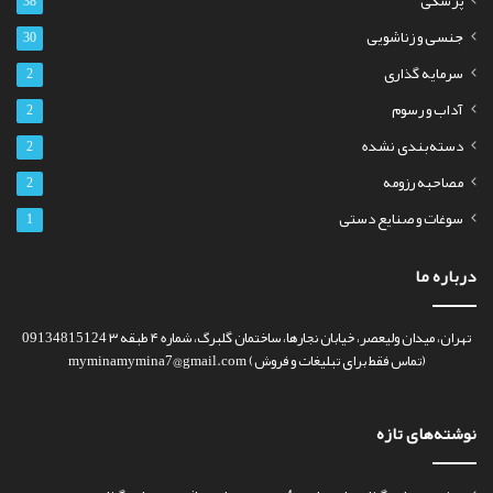
پزشکی
38
جنسی و زناشویی
30
سرمایه گذاری
2
آداب و رسوم
2
دسته‌بندی نشده
2
مصاحبه رزومه
2
سوغات و صنایع دستی
1
درباره ما
تهران، میدان ولیعصر، خیابان نجارها، ساختمان گلبرگ، شماره ۴ طبقه ۳ 09134815124
(تماس فقط برای تبلیغات و فروش) myminamymina7@gmail.com
نوشته‌های تازه