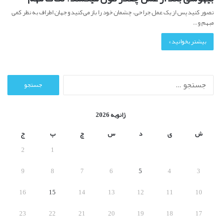
تصور کنید پس از یک عمل جراحی، چشمان خود را باز می‌کنید و جهان اطراف به نظر کمی
مبهم و…
بیشتر بخوانید »
ج
س
ت
ج
ژانویه 2026
و
ب
ش
ی
د
س
چ
پ
ج
ر
2
1
ا
ی
9
8
7
6
5
4
3
:
16
15
14
13
12
11
10
23
22
21
20
19
18
17