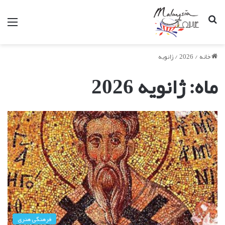
جستجو
من
برای
خانه
/
2026
/
ژانویه
ماه:
ژانویه 2026
فرهنگی هنری