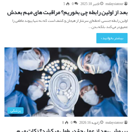
malaysiatour
اکتبر 18, 2025
0
5
بعد از اولین رابطه چی بخوریم؟ مراقبت های مهم بعدش
اولین رابطه جنسی، لحظه‌ای سرشار از هیجان و کشف است که نه تنها پیوند عاطفی را
عمیق‌تر می‌کند، بلکه بدن…
بیشتر بخوانید »
پزشکی
malaysiatour
ژانویه 16, 2026
0
8
بیهوشی بعد از عمل چقدر طول میکشد؟ نکات مهم