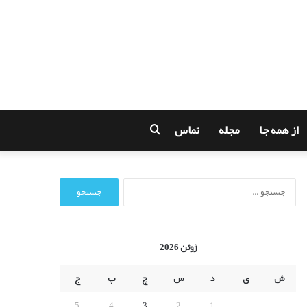
از همه جا
مجله
تماس
جستجو
برای
ج
س
ت
ج
و
ژوئن 2026
ب
ر
ش
ی
د
س
چ
پ
ج
ا
ی
5
4
3
2
1