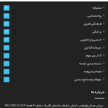
متفرقه
85
روانشناسی
47
فرهنگی هنری
43
پزشکی
38
جنسی و زناشویی
30
سرمایه گذاری
2
آداب و رسوم
2
دسته‌بندی نشده
2
مصاحبه رزومه
2
سوغات و صنایع دستی
1
درباره ما
تهران، میدان ولیعصر، خیابان نجارها، ساختمان گلبرگ، شماره ۴ طبقه ۳ 09134815124