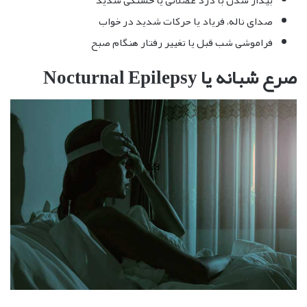
صدای ناله، فریاد یا حرکات شدید در خواب
فراموشی شب قبل یا تغییر رفتار هنگام صبح
صرع شبانه یا Nocturnal Epilepsy