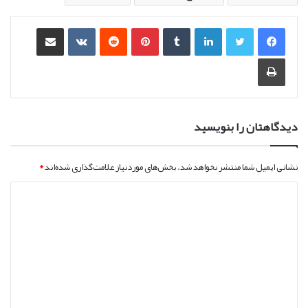
لینکدین
‫تامبلر
‫پین‌ترست
‫رددیت
‫VKontakte
اشتراک گذاری از طریق ایمیل
چاپ
دیدگاهتان را بنویسید
نشانی ایمیل شما منتشر نخواهد شد.
بخش‌های موردنیاز علامت‌گذاری شده‌اند
*
د
ی
د
گ
ا
ه