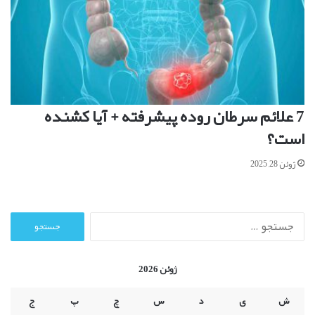
7 علائم سرطان روده پیشرفته + آیا کشنده
است؟
ژوئن 28, 2025
ج
س
ت
ج
ژوئن 2026
و
ب
ش
ی
د
س
چ
پ
ج
ر