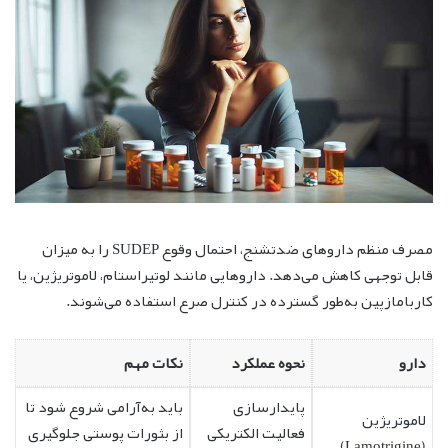
مصرف منظم داروهای ضدتشنج، احتمال وقوع SUDEP را به میزان
قابل توجهی کاهش می‌دهد. داروهایی مانند لوتیراستام، لاموتریژین، یا
کاربامازپین به‌طور گسترده در کنترل صرع استفاده می‌شوند.
دارو
نحوه عملکرد
نکات مهم
پایدارسازی
باید به‌آرامی شروع شود تا
لاموتریژین
فعالیت الکتریکی
از بثورات پوستی جلوگیری
(Lamotrigine)