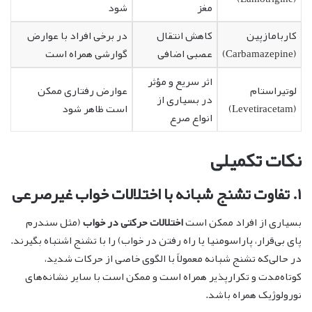
مغز
شود
کاربامازپین
کاهش انتقال
در برخی افراد با عوارض
(Carbamazepine)
عصبی اضافی
گوارشی همراه است
اثر سریع و مؤثر
لوتیراستام
عوارض رفتاری ممکن
در بسیاری از
(Levetiracetam)
است ظاهر شود
انواع صرع
نکات تکمیلی
۱. تفاوت تشنج شبانه با اختلالات خواب غیرصرعی
بسیاری از افراد ممکن است
اختلالات حرکتی در خواب
(مثل سندرم
پای بی‌قرار، پاراسومنیا یا راه رفتن در خواب) را با تشنج اشتباه بگیرند.
در حالی‌که تشنج شبانه معمولاً با الگوی خاصی از حرکات شدید،
کوتاه‌مدت و تکرارپذیر همراه است و ممکن است با سایر نشانه‌های
نورولوژیک همراه باشد.