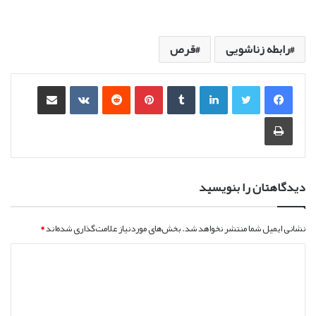
رابطه زناشویی
قرص
لینکدین
‫تامبلر
‫پین‌ترست
‫رددیت
‫VKontakte
اشتراک گذاری از طریق ایمیل
چاپ
دیدگاهتان را بنویسید
نشانی ایمیل شما منتشر نخواهد شد.
بخش‌های موردنیاز علامت‌گذاری شده‌اند
*
د
ی
د