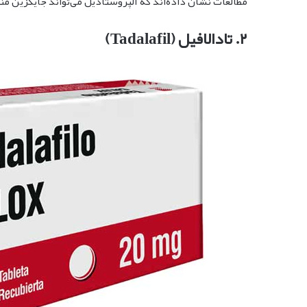
مطالعات نشان داده‌اند که آلپروستادیل می‌تواند جایگزین من
۲. تادالافیل (Tadalafil)