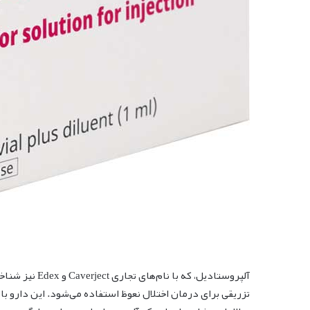
آلپروستادیل، ک
تزریقی برای درمان اختلال نعوظ استفاده می‌شود. این دارو ب