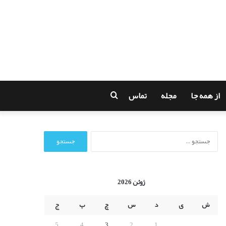
از همه جا
مجله
تماس
جستجو
برای
ج
س
ت
ج
و
ژوئن 2026
ب
ر
ش
ی
د
س
چ
پ
ج
ا
ی
5
4
3
2
1