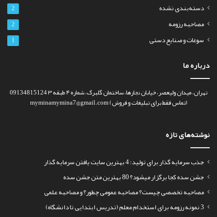
دسته‌بندی نشده
2
مصاحبه رزومه
2
سوغات و صنایع دستی
1
درباره ما
تهران، میدان ولیعصر، خیابان نجارها، ساختمان گلبرگ، شماره ۴ طبقه ۳ 09134815124
(تماس فقط برای تبلیغات و فروش) myminamymina7@gmail.com
نوشته‌های تازه
جذب سرمایه گذار برای تولید: 4 بهترین سایت یافتن سرمایه گذار
جشن سده کجا برگزار میشود؟ 80 بهترین متن جشن سده
مصاحبه تخصصی چیست؟ مصاحبه عمومی چطور؟ و مصاحبه علمی
3 نمونه رزومه برای استخدام معلم (تدریس ابتدایی تا دانشگاه)