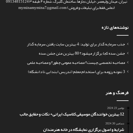
تهران، میدان ولیعصر، خیابان نجارها، ساختمان گلبرگ، شماره ۴ طبقه ۳ 09134815124
(تماس فقط برای تبلیغات و فروش) myminamymina7@gmail.com
نوشته‌های تازه
جذب سرمایه گذار برای تولید: 4 بهترین سایت یافتن سرمایه گذار
جشن سده کجا برگزار میشود؟ 80 بهترین متن جشن سده
مصاحبه تخصصی چیست؟ مصاحبه عمومی چطور؟ و مصاحبه علمی
3 نمونه رزومه برای استخدام معلم (تدریس ابتدایی تا دانشگاه)
فرهنگ و هنر
نوامبر 23, 2024
12 بهترین خوانندگان موسیقی کلاسیک ایرانی+ نکات و حقایق جالب
دسامبر 30, 2024
شرایط و اصول برگزاری نمایشگاه در خانه هنرمندان