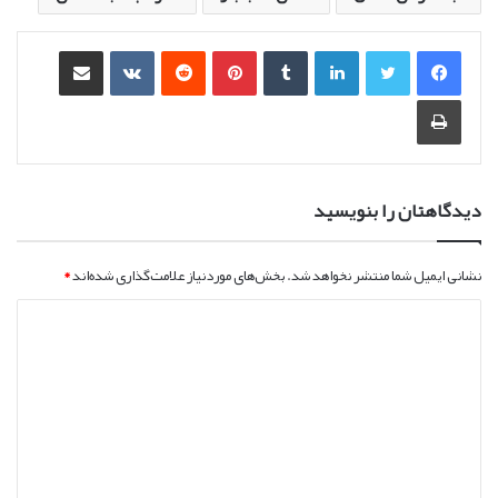
لینکدین
‫تامبلر
‫پین‌ترست
‫رددیت
‫VKontakte
اشتراک گذاری از طریق ایمیل
چاپ
دیدگاهتان را بنویسید
نشانی ایمیل شما منتشر نخواهد شد.
بخش‌های موردنیاز علامت‌گذاری شده‌اند
*
د
ی
د
گ
ا
ه