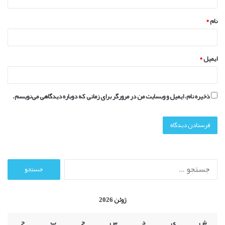
*
نام
*
ایمیل
*
ذخیره نام، ایمیل و وبسایت من در مرورگر برای زمانی که دوباره دیدگاهی می‌نویسم.
ج
س
ت
ج
ژوئن 2026
و
ب
ش
ی
د
س
چ
پ
ج