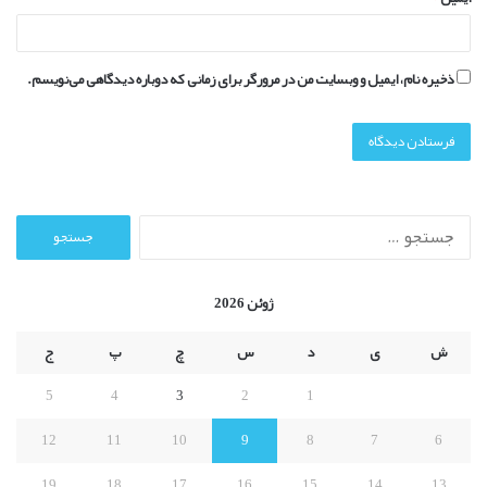
ذخیره نام، ایمیل و وبسایت من در مرورگر برای زمانی که دوباره دیدگاهی می‌نویسم.
ج
س
ت
ج
ژوئن 2026
و
ب
ش
ی
د
س
چ
پ
ج
ر
ا
5
4
3
2
1
ی
:
12
11
10
9
8
7
6
19
18
17
16
15
14
13