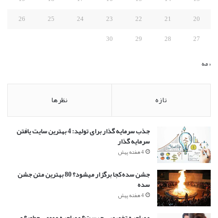
26
25
24
23
22
21
20
30
29
28
27
« مه
تازه
نظرها
جذب سرمایه گذار برای تولید: 4 بهترین سایت یافتن
سرمایه گذار
4 هفته پیش
جشن سده کجا برگزار میشود؟ 80 بهترین متن جشن
سده
4 هفته پیش
مصاحبه تخصصی چیست؟ مصاحبه عمومی چطور؟ و