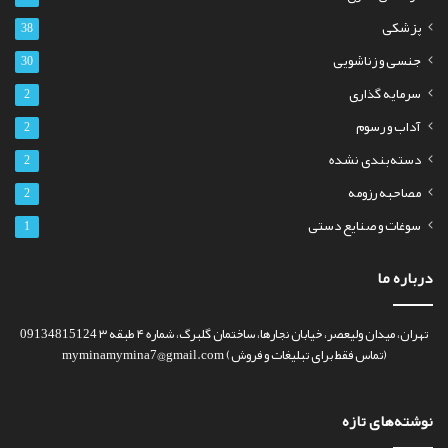
پزشکی
38
جنسی و زناشویی
30
سرمایه گذاری
2
آداب و رسوم
2
دسته‌بندی نشده
2
مصاحبه رزومه
2
سوغات و صنایع دستی
1
درباره ما
تهران، میدان ولیعصر، خیابان نجارها، ساختمان گلبرگ، شماره ۴ طبقه ۳ 09134815124
(تماس فقط برای تبلیغات و فروش) myminamymina7@gmail.com
نوشته‌های تازه