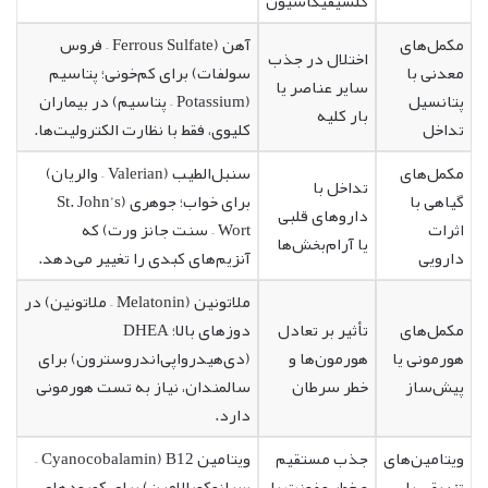
کلسیفیکاسیون
مکمل‌های
آهن (Ferrous Sulfate – فروس
اختلال در جذب
معدنی با
سولفات) برای کم‌خونی؛ پتاسیم
سایر عناصر یا
پتانسیل
(Potassium – پتاسیم) در بیماران
بار کلیه
تداخل
کلیوی، فقط با نظارت الکترولیت‌ها.
مکمل‌های
سنبل‌الطیب (Valerian – والریان)
تداخل با
گیاهی با
برای خواب؛ جوهری (St. John’s
داروهای قلبی
اثرات
Wort – سنت جانز ورت) که
یا آرام‌بخش‌ها
دارویی
آنزیم‌های کبدی را تغییر می‌دهد.
ملاتونین (Melatonin – ملاتونین) در
مکمل‌های
تأثیر بر تعادل
دوزهای بالا؛ DHEA
هورمونی یا
هورمون‌ها و
(دی‌هیدرواپی‌اندروسترون) برای
پیش‌ساز
خطر سرطان
سالمندان، نیاز به تست هورمونی
دارد.
ویتامین‌های
جذب مستقیم
ویتامین B12 (Cyanocobalamin –
تزریقی یا
و خطر عفونت یا
سیانوکوبالامین) برای کمبودهای