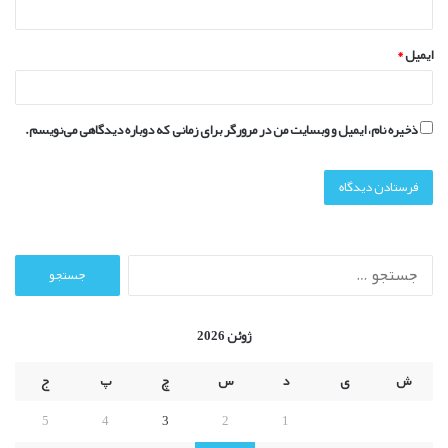
ایمیل
*
ذخیره نام، ایمیل و وبسایت من در مرورگر برای زمانی که دوباره دیدگاهی می‌نویسم.
ج
س
ت
ج
ژوئن 2026
و
ب
ش
ی
د
س
چ
پ
ج
ر
ا
5
4
3
2
1
ی