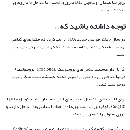
برای سالمندان، ویتامین B12 ضروری است، اما تداخل با داروهای
معده شایع است.
توجه داشته باشید که…
در سال 2025، قوانین جدید FDA الزامی کرده که مکمل‌های گیاهی
برچسب هشدار تداخل داشته باشند، که در ایران هم در حال اجرا
است.
اگر باردار هستید، مکمل‌های پروبیوتیک (Probiotics – پروبیوتیک)
می‌توانند فلور روده جنین را تغییر دهند؛ همیشه تست میکروبیوم
درخواست کنید.
برای افراد بالای 50 سال، مکمل‌های آنتی‌اکسیدان مانند کوآنزیم Q10
(CoQ10 – کوکیوتن) با استاتین‌ها (Statins – استاتین‌ها) تداخل دارند و
انرژی سلولی را کاهش می‌دهند.
در رژیم‌های کتوژنیک، مکمل‌های الکترولیت مانند سدیم (Sodium –