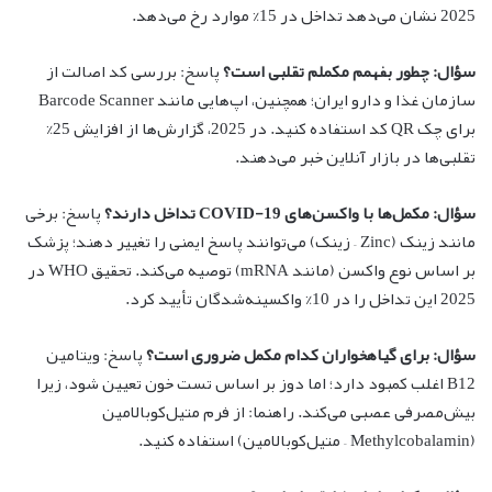
2025 نشان می‌دهد تداخل در 15% موارد رخ می‌دهد.
سؤال: چطور بفهمم مکملم تقلبی است؟
پاسخ: بررسی کد اصالت از
سازمان غذا و دارو ایران؛ همچنین، اپ‌هایی مانند Barcode Scanner
برای چک QR کد استفاده کنید. در 2025، گزارش‌ها از افزایش 25%
تقلبی‌ها در بازار آنلاین خبر می‌دهند.
سؤال: مکمل‌ها با واکسن‌های COVID-19 تداخل دارند؟
پاسخ: برخی
مانند زینک (Zinc – زینک) می‌توانند پاسخ ایمنی را تغییر دهند؛ پزشک
بر اساس نوع واکسن (مانند mRNA) توصیه می‌کند. تحقیق WHO در
2025 این تداخل را در 10% واکسینه‌شدگان تأیید کرد.
سؤال: برای گیاهخواران کدام مکمل ضروری است؟
پاسخ: ویتامین
B12 اغلب کمبود دارد؛ اما دوز بر اساس تست خون تعیین شود، زیرا
بیش‌مصرفی عصبی می‌کند. راهنما: از فرم متیل‌کوبالامین
(Methylcobalamin – متیل‌کوبالامین) استفاده کنید.