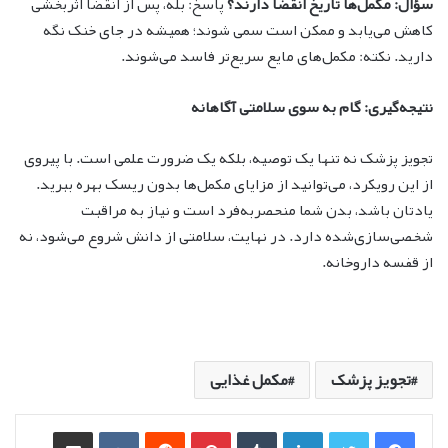
سؤال: مکمل‌ها تاریخ انقضا دارند؟
پاسخ: بله، پس از انقضا اثربخشی
کاهش می‌یابد و ممکن است سمی شوند؛ همیشه در جای خنک نگه
دارید. نکته: مکمل‌های مایع سریع‌تر فاسد می‌شوند.
نتیجه‌گیری: گام به سوی سلامتی آگاهانه
تجویز پزشک نه تنها یک توصیه، بلکه یک ضرورت علمی است. با پیروی
از این رویکرد، می‌توانید از مزایای مکمل‌ها بدون ریسک بهره ببرید.
یادتان باشد، بدن شما منحصربه‌فرد است و نیاز به مراقبت
شخصی‌سازی‌شده دارد. در نهایت، سلامتی از دانش شروع می‌شود، نه
از قفسه داروخانه.
تجویز پزشک
مکمل غذایی
لینکدین
‫تامبلر
‫پین‌ترست
‫رددیت
‫VKontakte
اشتراک گذاری از طریق ایمیل