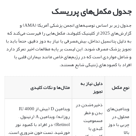
جدول مکمل‌های پرریسک
جدول زیر بر اساس توصیه‌های انجمن پزشکی آمریکا (AMA) و
گزارش‌های 2025 از کلینیک کلیولند، مکمل‌هایی را فهرست می‌کند که
به دلیل پتانسیل تداخل، بیش‌مصرفی یا نیاز به دوز دقیق، حتماً باید با
تجویز پزشک مصرف شوند. این لیست بر پایه مطالعات اخیر تمرکز دارد
و شامل مواردی است که در رژیم‌های خاص مانند بیماران قلبی یا
افراد با کمبودهای ژنتیکی شایع هستند.
دلیل نیاز به
نوع مکمل
مثال‌ها و نکات کلیدی
تجویز
ذخیره‌شدن در
ویتامین‌های
ویتامین D (بیش از 4000 IU
بدن و خطر
محلول در
روزانه)، ویتامین A (رتینول –
مسمومیت
چربی با دوز
Retinol)؛ در افراد با کمبود نور
کبدی یا
بالا
خورشید، تست خون ضروری است.