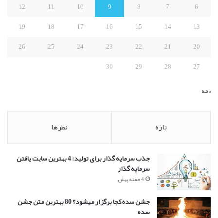
:
12
11
10
9
8
7
6
19
18
17
16
15
14
13
26
25
24
23
22
21
20
30
29
28
27
« مه
تازه
نظرها
جذب سرمایه گذار برای تولید: 4 بهترین سایت یافتن
سرمایه گذار
4 هفته پیش
جشن سده کجا برگزار میشود؟ 80 بهترین متن جشن
سده