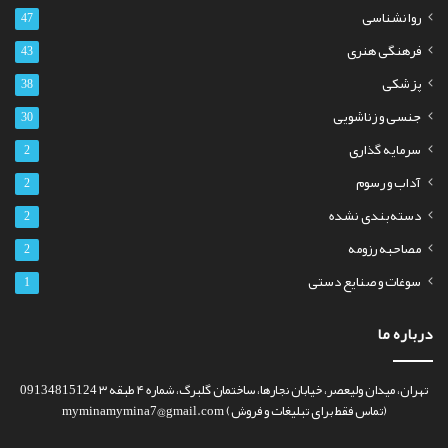
روانشناسی
47
فرهنگی هنری
43
پزشکی
38
جنسی و زناشویی
30
سرمایه گذاری
2
آداب و رسوم
2
دسته‌بندی نشده
2
مصاحبه رزومه
2
سوغات و صنایع دستی
1
درباره ما
تهران، میدان ولیعصر، خیابان نجارها، ساختمان گلبرگ، شماره ۴ طبقه ۳ 09134815124
(تماس فقط برای تبلیغات و فروش) myminamymina7@gmail.com