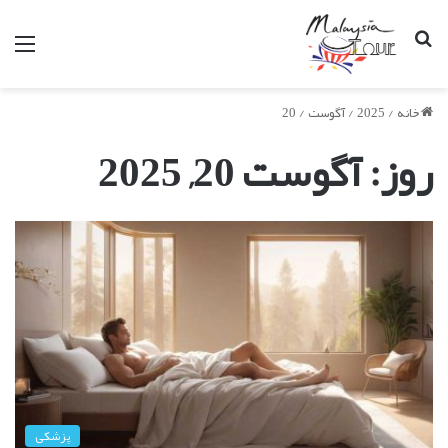
جستجو
من
برای
خانه
/
2025
/
آگوست
/
20
روز:
آگوست 20, 2025
پزشکی