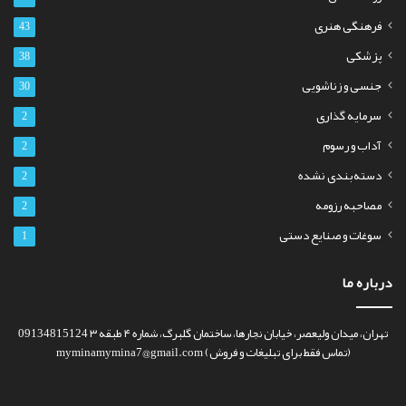
فرهنگی هنری
43
پزشکی
38
جنسی و زناشویی
30
سرمایه گذاری
2
آداب و رسوم
2
دسته‌بندی نشده
2
مصاحبه رزومه
2
سوغات و صنایع دستی
1
درباره ما
تهران، میدان ولیعصر، خیابان نجارها، ساختمان گلبرگ، شماره ۴ طبقه ۳ 09134815124
(تماس فقط برای تبلیغات و فروش) myminamymina7@gmail.com