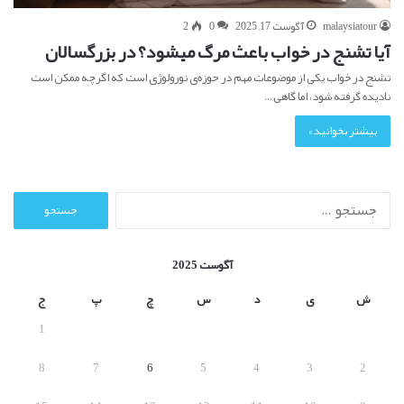
malaysiatour
آگوست 17, 2025
0
2
آیا تشنج در خواب باعث مرگ میشود؟ در بزرگسالان
تشنج در خواب یکی از موضوعات مهم در حوزه‌ی نورولوژی است که اگرچه ممکن است
نادیده گرفته شود، اما گاهی…
بیشتر بخوانید »
ج
س
ت
ج
آگوست 2025
و
ب
ش
ی
د
س
چ
پ
ج
ر
1
ا
ی
8
7
6
5
4
3
2
: