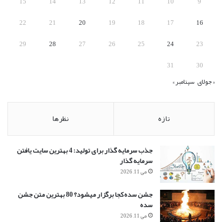
15
14
13
12
11
10
9
22
21
20
19
18
17
16
29
28
27
26
25
24
23
31
30
« جولای
سپتامبر »
تازه
نظرها
جذب سرمایه گذار برای تولید: 4 بهترین سایت یافتن
سرمایه گذار
می 11, 2026
جشن سده کجا برگزار میشود؟ 80 بهترین متن جشن
سده
می 11, 2026