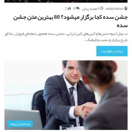
malaysiatour
4 هفته پیش
0
2
جشن سده کجا برگزار میشود؟ 80 بهترین متن جشن
سده
در میان انبوه جشن‌ها و آیین‌های کهن ایرانی، «جشن سده» همچون شعله‌ای فروزان، یادآور
تاریخ پرفراز و نشیب و فرهنگ…
بیشتر بخوانید »
مصاحبه رزومه