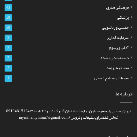
فرهنگی هنری
43
پزشکی
38
جنسی و زناشویی
30
سرمایه گذاری
2
آداب و رسوم
2
دسته‌بندی نشده
2
مصاحبه رزومه
2
سوغات و صنایع دستی
1
درباره ما
تهران، میدان ولیعصر، خیابان نجارها، ساختمان گلبرگ، شماره ۴ طبقه ۳ 09134815124
(تماس فقط برای تبلیغات و فروش) myminamymina7@gmail.com