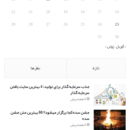
22
21
20
19
18
17
16
29
28
27
26
25
24
23
31
30
« آوریل
ژوئن »
تازه
نظرها
جذب سرمایه گذار برای تولید: 4 بهترین سایت یافتن
سرمایه گذار
4 هفته پیش
جشن سده کجا برگزار میشود؟ 80 بهترین متن جشن
سده
4 هفته پیش