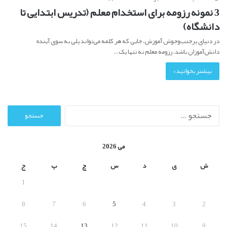
3 نمونه رزومه برای استخدام معلم (تدریس ابتدایی تا
دانشگاه)
در دنیای پرجنب‌وجوش آموزش، جایی که هر کلمه می‌تواند پلی به سوی آینده
دانش‌آموزان باشد، رزومه معلم نه تنها یک…
بیشتر بخوانید »
ج
س
ت
ج
می 2026
و
ب
ش
ی
د
س
چ
پ
ج
ر
1
ا
ی
8
7
6
5
4
3
2
:
15
14
13
12
11
10
9