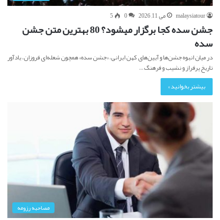
malaysiatour
می 11, 2026
0
5
جشن سده کجا برگزار میشود؟ 80 بهترین متن جشن
سده
در میان انبوه جشن‌ها و آیین‌های کهن ایرانی، «جشن سده» همچون شعله‌ای فروزان، یادآور
تاریخ پرفراز و نشیب و فرهنگ…
بیشتر بخوانید »
مصاحبه رزومه