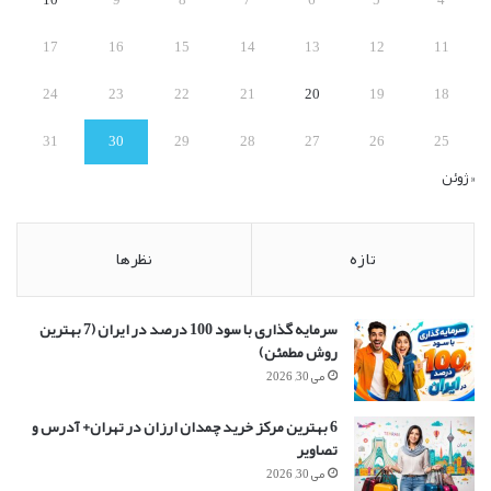
:
17
16
15
14
13
12
11
24
23
22
21
20
19
18
31
30
29
28
27
26
25
« ژوئن
تازه
نظرها
سرمایه گذاری با سود 100 درصد در ایران (7 بهترین
روش مطمئن)
می 30, 2026
6 بهترین مرکز خرید چمدان ارزان در تهران+ آدرس و
تصاویر
می 30, 2026