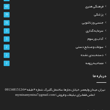
فرهنگی هنری
43
پزشکی
39
جنسی و زناشویی
31
سرمایه گذاری
3
آداب و رسوم
3
سوغات و صنایع دستی
2
دسته‌بندی نشده
2
مصاحبه رزومه
2
درباره ما
تهران، میدان ولیعصر، خیابان نجارها، ساختمان گلبرگ، شماره ۴ طبقه ۳ 09134815124
(تماس فقط برای تبلیغات و فروش) myminamymina7@gmail.com