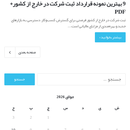
9 بهترین نمونه قرارداد ثبت شرکت در خارج از کشور+
PDF
ثبت شرکت در خارج از کشور فرصتی برای گسترش کسب‌وکار، دسترسی به بازارهای
جدید و بهره‌مندی از مزایای مالیاتی است،…
بیشتر بخوانید »
صفحه بعدی
ج
س
ت
ج
جولای 2026
و
ب
ش
ی
د
س
چ
پ
ج
ر
3
2
1
ا
ی
10
9
8
7
6
5
4