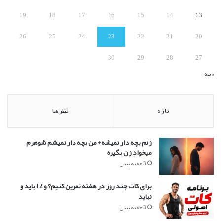
19
18
17
16
15
14
13
26
25
24
23
22
21
20
30
29
28
27
« مه
تازه
نظرها
زنم بچه دار نمیشه+ من بچه دار نمیشم شوهرم
میخواد زن بگیره
3 هفته پیش
برای کات چند روز در هفته تمرین کنیم؟ و 12 باید و
نباید
3 هفته پیش