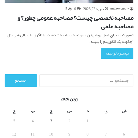
malaysiatour
فوریه 22, 2026
0
5
مصاحبه تخصصی چیست؟ مصاحبه عمومی چطور؟ و
مصاحبه علمی
تصور کنید برای شغل رویایی‌تان دعوت به مصاحبه شده‌اید، اما ناگهان با سوالی فنی مثل
“چگونه یک الگوریتم را بهینه…
بیشتر بخوانید »
ج
س
ت
ج
ژوئن 2026
و
ب
ش
ی
د
س
چ
پ
ج
ر
5
4
3
2
1
ا
ی
12
11
10
9
8
7
6
: