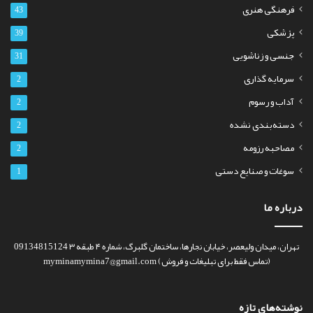
فرهنگی هنری
43
پزشکی
39
جنسی و زناشویی
31
سرمایه گذاری
2
آداب و رسوم
2
دسته‌بندی نشده
2
مصاحبه رزومه
2
سوغات و صنایع دستی
1
درباره ما
تهران، میدان ولیعصر، خیابان نجارها، ساختمان گلبرگ، شماره ۴ طبقه ۳ 09134815124
(تماس فقط برای تبلیغات و فروش) myminamymina7@gmail.com
نوشته‌های تازه