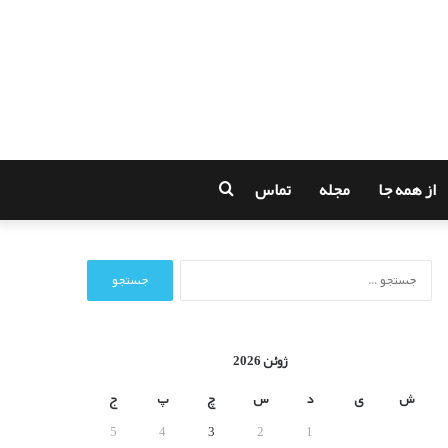
از همه جا
مجله
تماس
جستجو
برای
ج
س
ت
ج
و
ژوئن 2026
ب
ر
ش
ی
د
س
چ
پ
ج
ا
5
4
3
2
1
ی