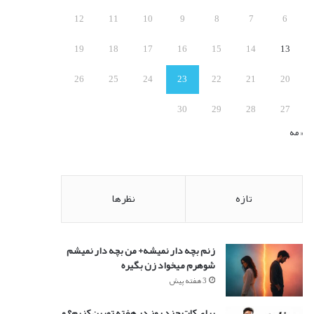
:
12
11
10
9
8
7
6
19
18
17
16
15
14
13
26
25
24
23
22
21
20
30
29
28
27
« مه
تازه
نظرها
زنم بچه دار نمیشه+ من بچه دار نمیشم
شوهرم میخواد زن بگیره
3 هفته پیش
برای کات چند روز در هفته تمرین کنیم؟ و