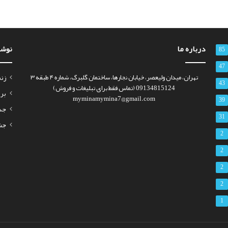
درباره ما
نوشت
85
47
تهران، میدان ولیعصر، خیابان نجارها، ساختمان گلبرگ، شماره ۴ طبقه ۳
زنم
43
09134815124 (تماس فقط برای تبلیغات و فروش)
برای
myminamymina7@gmail.com
39
جذب س
31
جشن 
2
2
2
2
1