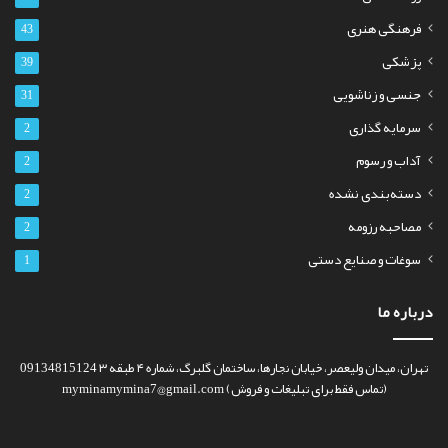
فرهنگی هنری
43
پزشکی
39
جنسی و زناشویی
31
سرمایه گذاری
2
آداب و رسوم
2
دسته‌بندی نشده
2
مصاحبه رزومه
2
سوغات و صنایع دستی
1
درباره ما
تهران، میدان ولیعصر، خیابان نجارها، ساختمان گلبرگ، شماره ۴ طبقه ۳ 09134815124
(تماس فقط برای تبلیغات و فروش) myminamymina7@gmail.com