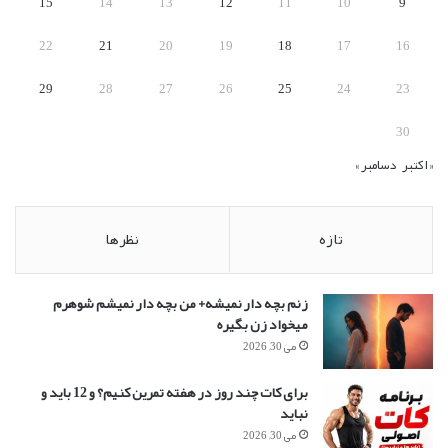
15
14
13
12
11
10
9
22
21
20
19
18
17
16
29
28
27
26
25
24
23
30
« اکتبر
دسامبر »
تازه
نظرها
زنم بچه دار نمیشه+ من بچه دار نمیشم شوهرم
میخواد زن بگیره
می 30, 2026
برای کات چند روز در هفته تمرین کنیم؟ و 12 باید و
نباید
می 30, 2026