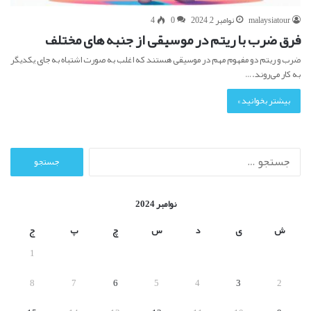
malaysiatour
نوامبر 2, 2024
0
4
فرق ضرب با ریتم در موسیقی از جنبه های مختلف
ضرب و ریتم دو مفهوم مهم در موسیقی هستند که اغلب به صورت اشتباه به جای یکدیگر
به کار می‌روند.…
بیشتر بخوانید »
ج
س
ت
ج
نوامبر 2024
و
ب
ش
ی
د
س
چ
پ
ج
ر
1
ا
ی
8
7
6
5
4
3
2
: