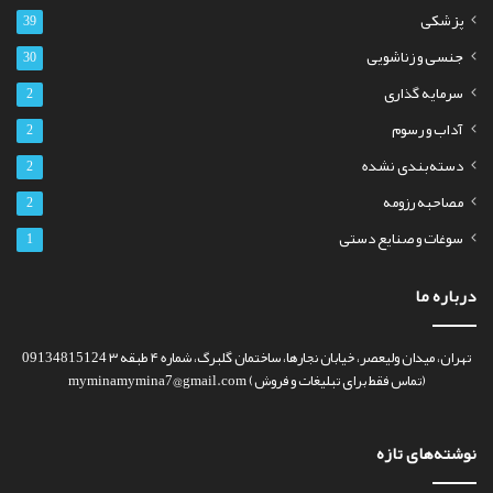
پزشکی
39
جنسی و زناشویی
30
سرمایه گذاری
2
آداب و رسوم
2
دسته‌بندی نشده
2
مصاحبه رزومه
2
سوغات و صنایع دستی
1
درباره ما
تهران، میدان ولیعصر، خیابان نجارها، ساختمان گلبرگ، شماره ۴ طبقه ۳ 09134815124
(تماس فقط برای تبلیغات و فروش) myminamymina7@gmail.com
نوشته‌های تازه