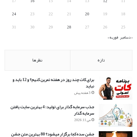
17
16
15
14
13
12
11
24
23
22
21
20
19
18
31
30
29
28
27
26
25
« دسامبر
فوریه »
تازه
نظرها
برای کات چند روز در هفته تمرین کنیم؟ و 12 باید و
نباید
3 هفته پیش
جذب سرمایه گذار برای تولید: 4 بهترین سایت یافتن
سرمایه گذار
می 11, 2026
جشن سده کجا برگزار میشود؟ 80 بهترین متن جشن