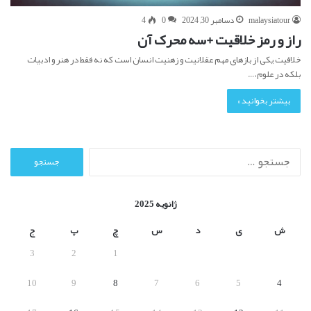
malaysiatour
دسامبر 30, 2024
0
4
راز و رمز خلاقیت +سه محرک آن
خلاقیت یکی از بازهای مهم عقلانیت و زهنیت انسان است که نه فقط در هنر و ادبیات
بلکه در علوم،…
بیشتر بخوانید »
ج
س
ت
ج
ژانویه 2025
و
ب
ش
ی
د
س
چ
پ
ج
ر
3
2
1
ا
ی
10
9
8
7
6
5
4
: