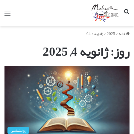
جستجو
من
برای
خانه
/
2025
/
ژانویه
/
04
روز:
ژانویه 4, 2025
روانشناسی