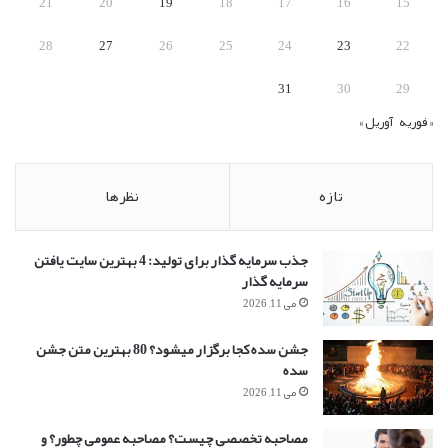
21
20
19
18
17
16
15
28
27
26
25
24
23
22
31
30
29
« فوریه
آوریل »
تازه
نظرها
جذب سرمایه گذار برای تولید: 4 بهترین سایت یافتن
سرمایه گذار
می 11, 2026
جشن سده کجا برگزار میشود؟ 80 بهترین متن جشن
سده
می 11, 2026
مصاحبه تخصصی چیست؟ مصاحبه عمومی چطور؟ و