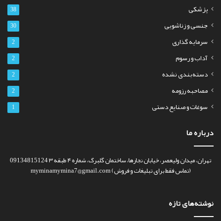
پزشکی
38
جنسی و زناشویی
30
سرمایه گذاری
2
آداب و رسوم
2
دسته‌بندی نشده
2
مصاحبه رزومه
2
سوغات و صنایع دستی
1
درباره ما
تهران، میدان ولیعصر، خیابان نجارها، ساختمان گلبرگ، شماره ۴ طبقه ۳ 09134815124
(تماس فقط برای تبلیغات و فروش) myminamymina7@gmail.com
نوشته‌های تازه