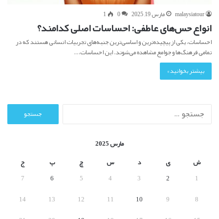
malaysiatour
مارس 19, 2025
0
1
انواع حس‌های عاطفی: احساسات اصلی کدامند؟
احساسات، یکی از پیچیده‌ترین و اساسی‌ترین جنبه‌های تجربیات انسانی هستند که در
تمامی فرهنگ‌ها و جوامع مشاهده می‌شوند. این احساسات،…
بیشتر بخوانید »
ج
س
ت
ج
مارس 2025
و
ب
ش
ی
د
س
چ
پ
ج
ر
7
6
5
4
3
2
1
ا
ی
14
13
12
11
10
9
8
: