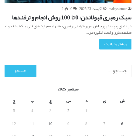
malaysiatour
آگوست 23, 2025
0
2
سبک رهبری قبولاندن: 0 تا 100 روش انجام و ترفندها
در دنیای پیچیده و پرچالش امروز، توانایی رهبری نه‌تنها به مهارت‌های فنی، بلکه به قدرت
متقاعدسازی و ایجاد انگیزه در…
بیشتر بخوانید »
ج
س
ت
ج
سپتامبر 2025
و
ب
ش
ی
د
س
چ
پ
ج
ر
5
4
3
2
1
ا
ی
12
11
10
9
8
7
6
: