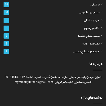
پزشکی
38
جنسی و زناشویی
30
سرمایه گذاری
2
آداب و رسوم
2
دسته‌بندی نشده
2
مصاحبه رزومه
2
سوغات و صنایع دستی
1
درباره ما
تهران، میدان ولیعصر، خیابان نجارها، ساختمان گلبرگ، شماره ۴ طبقه ۳ 09134815124
(تماس فقط برای تبلیغات و فروش) myminamymina7@gmail.com
نوشته‌های تازه