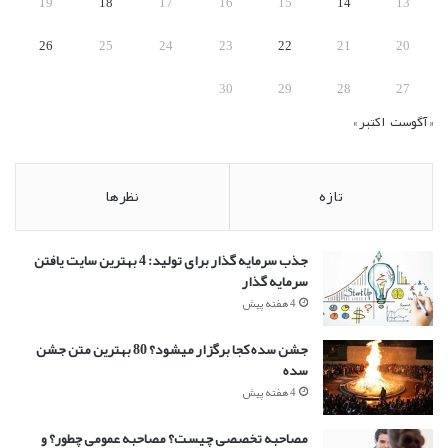
19
18
17
16
15
14
13
26
25
24
23
22
21
20
30
29
28
27
« آگوست
اکتبر »
تازه
نظرها
جذب سرمایه گذار برای تولید: 4 بهترین سایت یافتن
سرمایه گذار
4 هفته پیش
جشن سده کجا برگزار میشود؟ 80 بهترین متن جشن
سده
4 هفته پیش
مصاحبه تخصصی چیست؟ مصاحبه عمومی چطور؟ و