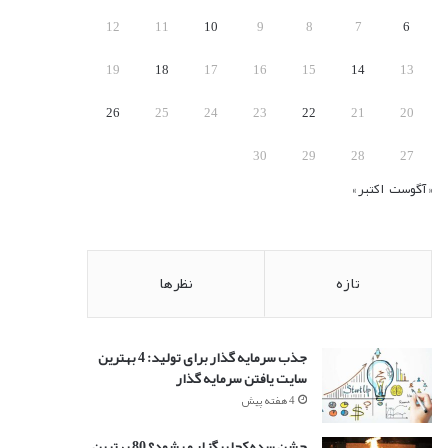
:
12
11
10
9
8
7
6
19
18
17
16
15
14
13
26
25
24
23
22
21
20
30
29
28
27
« آگوست
اکتبر »
تازه
نظرها
جذب سرمایه گذار برای تولید: 4 بهترین
سایت یافتن سرمایه گذار
4 هفته پیش
جشن سده کجا برگزار میشود؟ 80 بهترین