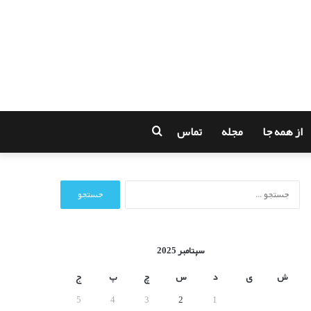
از همه جا
مجله
تماس
جستجو
برای
ج
س
ت
ج
و
سپتامبر 2025
ب
ر
ش
ی
د
س
چ
پ
ج
ا
5
4
3
2
1
ی