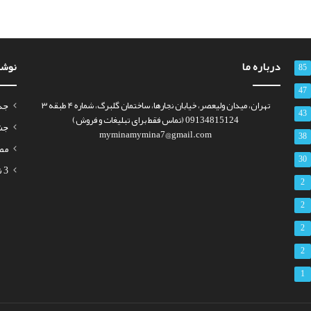
درباره ما
نوشت
85
47
تهران، میدان ولیعصر، خیابان نجارها، ساختمان گلبرگ، شماره ۴ طبقه ۳
جذب س
43
09134815124 (تماس فقط برای تبلیغات و فروش)
جشن 
myminamymina7@gmail.com
38
مص
30
3 نمونه رزومه برای استخدام معلم (تدریس ابتدایی تا دانشگاه)
2
2
2
2
1