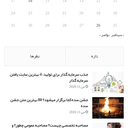
17
16
15
14
13
12
11
24
23
22
21
20
19
18
31
30
29
28
27
26
25
« سپتامبر
نوامبر »
تازه
نظرها
جذب سرمایه گذار برای تولید: 4 بهترین سایت یافتن
سرمایه گذار
می 11, 2026
جشن سده کجا برگزار میشود؟ 80 بهترین متن جشن
سده
می 11, 2026
مصاحبه تخصصی چیست؟ مصاحبه عمومی چطور؟ و