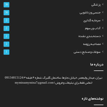
پزشکی
38
جنسی و زناشویی
30
سرمایه گذاری
2
آداب و رسوم
2
دسته‌بندی نشده
2
مصاحبه رزومه
2
سوغات و صنایع دستی
1
درباره ما
تهران، میدان ولیعصر، خیابان نجارها، ساختمان گلبرگ، شماره ۴ طبقه ۳ 09134815124
(تماس فقط برای تبلیغات و فروش) myminamymina7@gmail.com
نوشته‌های تازه