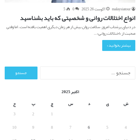
malaysiatour
آگوست 26, 2025
0
5
انواع اختلالات روانی و شخصیتی که باید بشناسید
در دنیای پرشتاب امروز، سلامت روان بیش از هر زمان دیگری اهمیت یافته است. اما وقتی
صحبت از «اختلالات روانی»…
بیشتر بخوانید »
ج
س
ت
ج
اکتبر 2025
و
ب
ش
ی
د
س
چ
پ
ج
ر
3
2
1
ا
ی
10
9
8
7
6
5
4
: