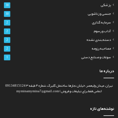
پزشکی
38
جنسی و زناشویی
30
سرمایه گذاری
2
آداب و رسوم
2
دسته‌بندی نشده
2
مصاحبه رزومه
2
سوغات و صنایع دستی
1
درباره ما
تهران، میدان ولیعصر، خیابان نجارها، ساختمان گلبرگ، شماره ۴ طبقه ۳ 09134815124
(تماس فقط برای تبلیغات و فروش) myminamymina7@gmail.com
نوشته‌های تازه