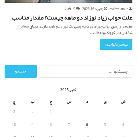
malaysiatour
ژانویه 16, 2026
0
4
علت خواب زیاد نوزاد دو ماهه چیست؟ مقدار مناسب
مقدمه: رازهای خواب نوزاد دو ماهه وقتی یک نوزاد دو ماهه دارید، دنیای شما پر از
شگفتی‌های کوچک و لحظات…
بیشتر بخوانید »
ج
س
ت
ج
اکتبر 2025
و
ب
ش
ی
د
س
چ
پ
ج
ر
3
2
1
ا
ی
10
9
8
7
6
5
4
: