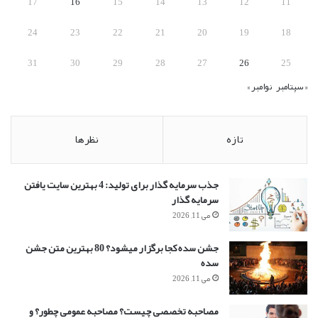
17
16
15
14
13
12
11
24
23
22
21
20
19
18
31
30
29
28
27
26
25
« سپتامبر
نوامبر »
تازه
نظرها
جذب سرمایه گذار برای تولید: 4 بهترین سایت یافتن
سرمایه گذار
می 11, 2026
جشن سده کجا برگزار میشود؟ 80 بهترین متن جشن
سده
می 11, 2026
مصاحبه تخصصی چیست؟ مصاحبه عمومی چطور؟ و