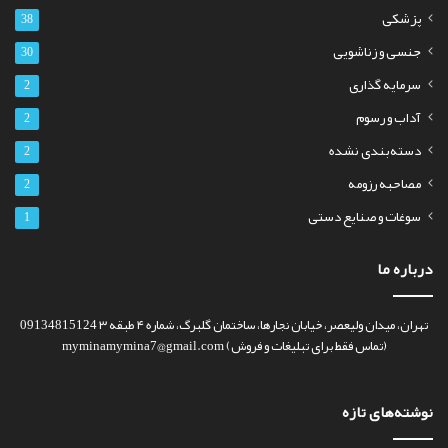
پزشکی
38
جنسی و زناشویی
30
سرمایه گذاری
2
آداب و رسوم
2
دسته‌بندی نشده
2
مصاحبه رزومه
2
سوغات و صنایع دستی
1
درباره ما
تهران، میدان ولیعصر، خیابان نجارها، ساختمان گلبرگ، شماره ۴ طبقه ۳ 09134815124
(تماس فقط برای تبلیغات و فروش) myminamymina7@gmail.com
نوشته‌های تازه