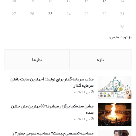
20
19
18
17
16
15
14
27
26
25
24
23
22
21
28
« ژانویه
مارس »
تازه
نظرها
جذب سرمایه گذار برای تولید: 4 بهترین سایت یافتن
سرمایه گذار
می 11, 2026
جشن سده کجا برگزار میشود؟ 80 بهترین متن جشن
سده
می 11, 2026
مصاحبه تخصصی چیست؟ مصاحبه عمومی چطور؟ و