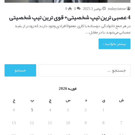
malaysiatour
نوامبر 3, 2025
0
9
4 عصبی ترین تیپ شخصیتی+ قوی ترین تیپ شخصیتی
در هر جمع خانوادگی، دوستانه یا کاری، معمولاً افرادی وجود دارند که زودتر از بقیه
عصبانی می‌شوند، یا در مقابل،…
بیشتر بخوانید »
ج
س
ت
ج
فوریه 2026
و
ب
ش
ی
د
س
چ
پ
ج
ر
6
5
4
3
2
1
ا
ی
13
12
11
10
9
8
7
: