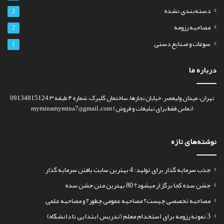
دسته‌بندی نشده
2
مصاحبه رزومه
2
سوغات و صنایع دستی
1
درباره ما
تهران، میدان ولیعصر، خیابان نجارها، ساختمان گلبرگ، شماره ۴ طبقه ۳ 09134815124
(تماس فقط برای تبلیغات و فروش) myminamymina7@gmail.com
نوشته‌های تازه
جذب سرمایه گذار برای تولید: 4 بهترین سایت یافتن سرمایه گذار
جشن سده کجا برگزار میشود؟ 80 بهترین متن جشن سده
مصاحبه تخصصی چیست؟ مصاحبه عمومی چطور؟ و مصاحبه علمی
3 نمونه رزومه برای استخدام معلم (تدریس ابتدایی تا دانشگاه)