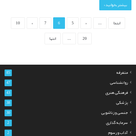
بیشتر بخوانید »
ابتدا
...
«
5
6
7
»
10
20
...
انتها
متفرقه
85
روانشناسی
47
فرهنگی هنری
43
پزشکی
38
جنسی و زناشویی
30
سرمایه گذاری
2
آداب و رسوم
2