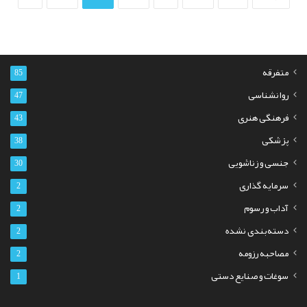
متفرقه
85
روانشناسی
47
فرهنگی هنری
43
پزشکی
38
جنسی و زناشویی
30
سرمایه گذاری
2
آداب و رسوم
2
دسته‌بندی نشده
2
مصاحبه رزومه
2
سوغات و صنایع دستی
1