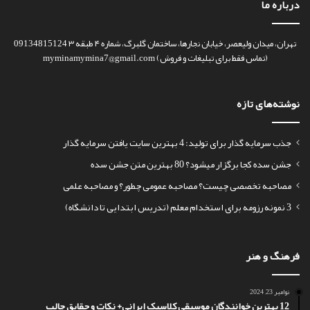
درباره ما
تهران، میدان ولیعصر، خیابان نجارها، ساختمان گلبرگ، شماره ۴ طبقه ۳ 09134815124
(تماس فقط برای تبلیغات و فروش) myminamymina7@gmail.com
نوشته‌های تازه
جذب سرمایه گذار برای تولید: 4 بهترین سایت یافتن سرمایه گذار
جشن سده کجا برگزار میشود؟ 80 بهترین متن جشن سده
مصاحبه تخصصی چیست؟ مصاحبه عمومی چطور؟ و مصاحبه علمی
3 نمونه رزومه برای استخدام معلم (تدریس ابتدایی تا دانشگاه)
فرهنگ و هنر
نوامبر 23, 2024
12 بهترین خوانندگان موسیقی کلاسیک ایرانی+ نکات و حقایق جالب