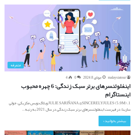
متفرقه
malaysiatour
جولای 8, 2024
0
4
اینفلوئنسرهای برتر سبک زندگی: 6 چهره محبوب
اینستاگرام
1. JULIE SARIÑANA @SINCERELYJULES (5.9M) وبلاگ‌نویس مکزیکی، جولی
سارینا، در فهرست اینفلوئنسرهای برتر سبک زندگی در سال 2021 به رتبه…
بیشتر بخوانید »