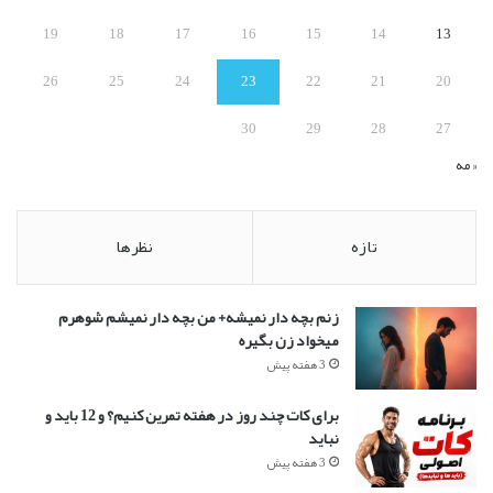
19
18
17
16
15
14
13
26
25
24
23
22
21
20
30
29
28
27
« مه
تازه
نظرها
زنم بچه دار نمیشه+ من بچه دار نمیشم شوهرم
میخواد زن بگیره
3 هفته پیش
برای کات چند روز در هفته تمرین کنیم؟ و 12 باید و
نباید
3 هفته پیش