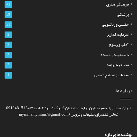
فرهنگی هنری
43
پزشکی
39
جنسی و زناشویی
31
سرمایه گذاری
2
آداب و رسوم
2
دسته‌بندی نشده
2
مصاحبه رزومه
2
سوغات و صنایع دستی
1
درباره ما
تهران، میدان ولیعصر، خیابان نجارها، ساختمان گلبرگ، شماره ۴ طبقه ۳ 09134815124
(تماس فقط برای تبلیغات و فروش) myminamymina7@gmail.com
نوشته‌های تازه