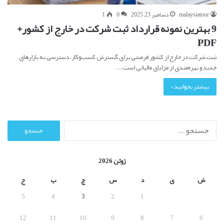
malaysiatour
دسامبر 23, 2025
0
1
9 بهترین نمونه قرارداد ثبت شرکت در خارج از کشور+
PDF
ثبت شرکت در خارج از کشور فرصتی برای گسترش کسب‌وکار، دسترسی به بازارهای
جدید و بهره‌مندی از مزایای مالیاتی است،…
بیشتر بخوانید »
ج
س
ت
ج
ژوئن 2026
و
ب
ش
ی
د
س
چ
پ
ج
ر
5
4
3
2
1
ا
ی
12
11
10
9
8
7
6
: