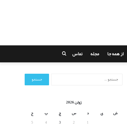
از همه جا
مجله
تماس
جستجو
برای
ج
س
ت
ج
و
ژوئن 2026
ب
ر
ش
ی
د
س
چ
پ
ج
ا
5
4
3
2
1
ی