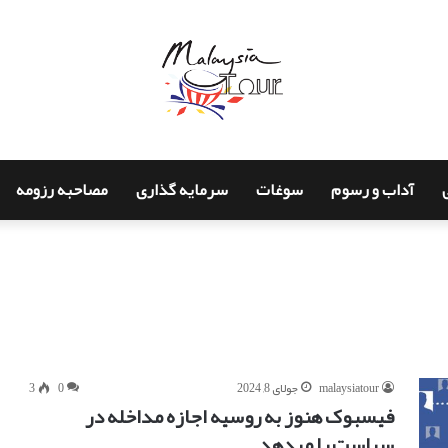
آداب و رسوم
سوغات
سرمایه گذاری
مصاحبه رزومه
malaysiatour
جولای 8, 2024
0
3
فیسبوک هنوز به روسیه اجازه مداخله در
سیاست را میدهد