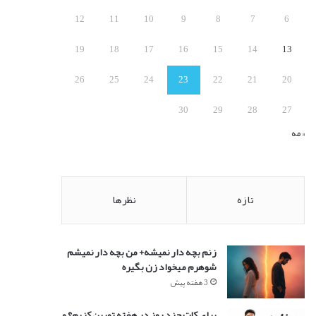
:
12
11
10
9
8
7
6
19
18
17
16
15
14
13
26
25
24
23
22
21
20
30
29
28
27
« مه
تازه
نظرها
زنم بچه دار نمیشه+ من بچه دار نمیشم
شوهرم میخواد زن بگیره
3 هفته پیش
برای کات چند روز در هفته تمرین کنیم؟ و