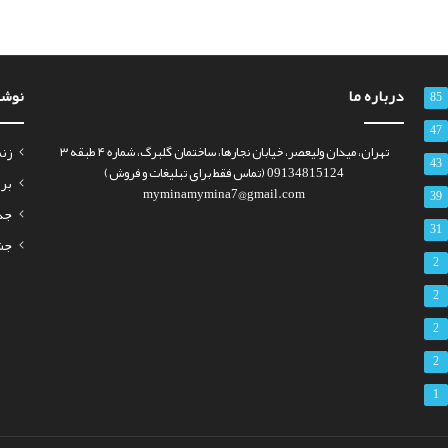
درباره ما
نوشت
85
47
تهران، میدان ولیعصر، خیابان نجارها، ساختمان گلبرگ، شماره ۴ طبقه ۳
زنم
43
09134815124 (تماس فقط برای تبلیغات و فروش)
برای
myminamymina7@gmail.com
39
جذب س
31
جشن 
2
2
2
2
1