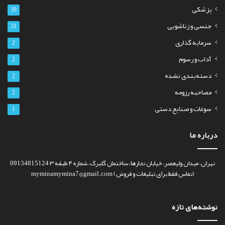
پزشکی
39
جنسی و زناشویی
31
سرمایه گذاری
2
آداب و رسوم
2
دسته‌بندی نشده
2
مصاحبه رزومه
2
سوغات و صنایع دستی
1
درباره ما
تهران، میدان ولیعصر، خیابان نجارها، ساختمان گلبرگ، شماره ۴ طبقه ۳ 09134815124
(تماس فقط برای تبلیغات و فروش) myminamymina7@gmail.com
نوشته‌های تازه