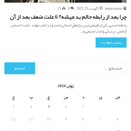
malaysiatour
آگوست 23, 2025
0
11
چرا بعد از رابطه حالم بد میشه؟ 6 علت ضعف بعد از آن
رابطه جنسی یکی از طبیعی‌ترین نیازهای انسانی است و در اغلب موارد، باعث احساس
آرامش، نزدیکی و لذت جسمی و…
بیشتر بخوانید »
ج
س
ت
ج
ژوئن 2026
و
ب
ش
ی
د
س
چ
پ
ج
ر
5
4
3
2
1
ا
ی
12
11
10
9
8
7
6
: