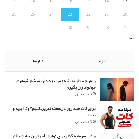
19
18
17
16
15
14
13
26
25
24
23
22
21
20
30
29
28
27
« مه
تازه
نظرها
زنم بچه دار نمیشه+ من بچه دار نمیشم شوهرم
میخواد زن بگیره
3 هفته پیش
برای کات چند روز در هفته تمرین کنیم؟ و 12 باید و
نباید
3 هفته پیش
جذب سرمایه گذار برای تولید: 4 بهترین سایت یافتن