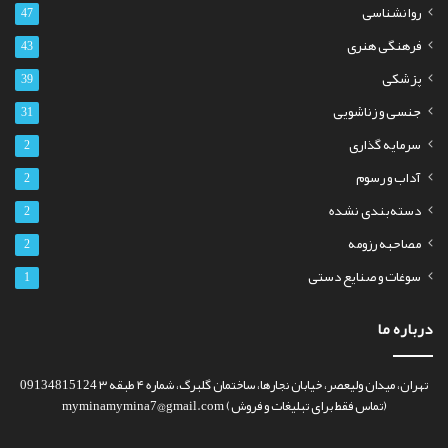
روانشناسی
47
فرهنگی هنری
43
پزشکی
39
جنسی و زناشویی
31
سرمایه گذاری
2
آداب و رسوم
2
دسته‌بندی نشده
2
مصاحبه رزومه
2
سوغات و صنایع دستی
1
درباره ما
تهران، میدان ولیعصر، خیابان نجارها، ساختمان گلبرگ، شماره ۴ طبقه ۳ 09134815124
(تماس فقط برای تبلیغات و فروش) myminamymina7@gmail.com