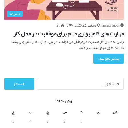
متفرقه
malaysiatour
دسامبر 22, 2025
0
21
مهارت های کامپیوتری مهم برای موفقیت در محل کار
وقتی به دنبال کار هستید، کارفرمایان می خواهند در مورد مهارت های کامپیوتری شما
بدانند. چون مهم نیست در چه…
بیشتر بخوانید »
ج
س
ت
ج
ژوئن 2026
و
ب
ش
ی
د
س
چ
پ
ج
ر
5
4
3
2
1
ا