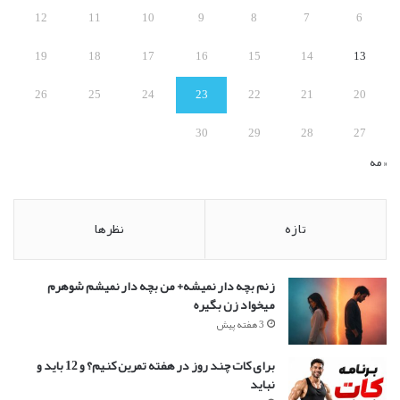
ی
12
11
10
9
8
7
6
:
19
18
17
16
15
14
13
26
25
24
23
22
21
20
30
29
28
27
« مه
تازه
نظرها
زنم بچه دار نمیشه+ من بچه دار نمیشم شوهرم
میخواد زن بگیره
3 هفته پیش
برای کات چند روز در هفته تمرین کنیم؟ و 12 باید و
نباید