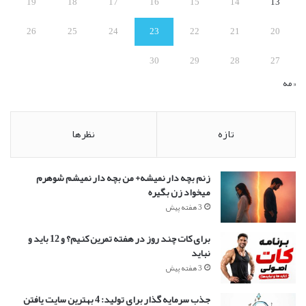
19
18
17
16
15
14
13
26
25
24
23
22
21
20
30
29
28
27
« مه
تازه
نظرها
زنم بچه دار نمیشه+ من بچه دار نمیشم شوهرم
میخواد زن بگیره
3 هفته پیش
برای کات چند روز در هفته تمرین کنیم؟ و 12 باید و
نباید
3 هفته پیش
جذب سرمایه گذار برای تولید: 4 بهترین سایت یافتن