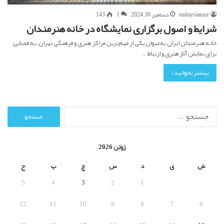
malaysiatour
دسامبر 30, 2024
1
143
شرایط و اصول برگزاری نمایشگاه در خانه هنرمندان
خانه هنرمندان ایران به‌عنوان یکی از مهم‌ترین مراکز هنری و فرهنگی تهران، به فضایی
برای نمایش آثار هنری و ارتباط…
بیشتر بخوانید »
ج
س
ت
ج
ژوئن 2026
و
ب
ش
ی
د
س
چ
پ
ج
ر
5
4
3
2
1
ا
ی
12
11
10
9
8
7
6
: