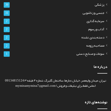
پزشکی
39
جنسی و زناشویی
31
سرمایه گذاری
2
آداب و رسوم
2
دسته‌بندی نشده
2
مصاحبه رزومه
2
سوغات و صنایع دستی
1
درباره ما
تهران، میدان ولیعصر، خیابان نجارها، ساختمان گلبرگ، شماره ۴ طبقه ۳ 09134815124
(تماس فقط برای تبلیغات و فروش) myminamymina7@gmail.com
نوشته‌های تازه