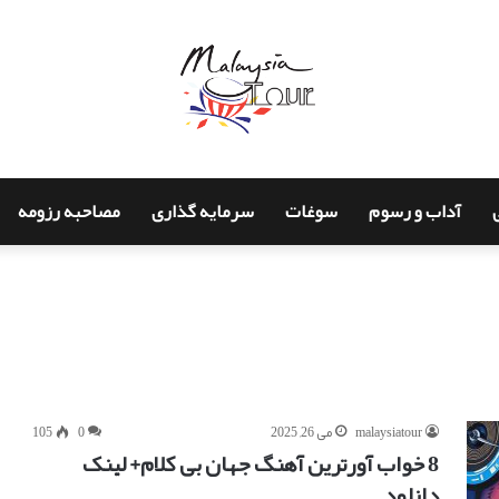
آداب و رسوم
سوغات
سرمایه گذاری
مصاحبه رزومه
malaysiatour
می 26, 2025
0
105
8 خواب آورترین آهنگ جهان بی کلام+ لینک
دانلود