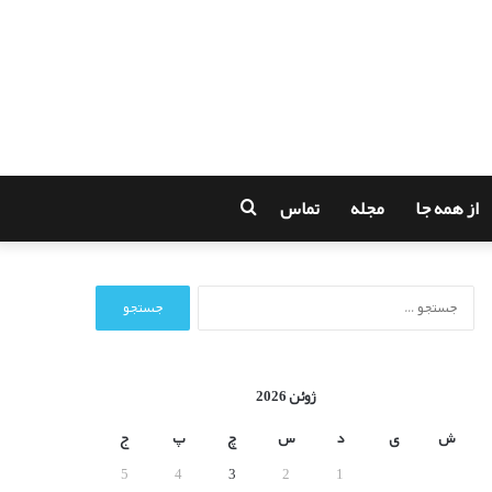
از همه جا
مجله
تماس
جستجو
برای
ج
س
ت
ج
و
ژوئن 2026
ب
ر
ش
ی
د
س
چ
پ
ج
ا
5
4
3
2
1
ی