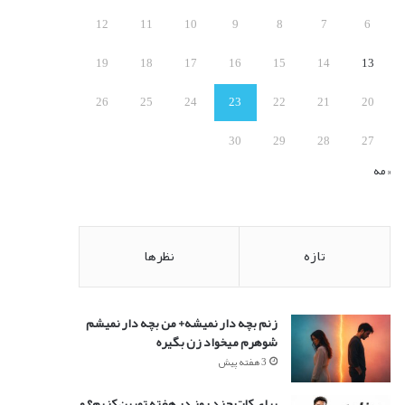
:
12
11
10
9
8
7
6
19
18
17
16
15
14
13
26
25
24
23
22
21
20
30
29
28
27
« مه
تازه
نظرها
زنم بچه دار نمیشه+ من بچه دار نمیشم
شوهرم میخواد زن بگیره
3 هفته پیش
برای کات چند روز در هفته تمرین کنیم؟ و