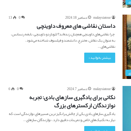
ی
malaysiatour
دسامبر 18, 2024
0
13
داستان نقاشی های معروف داوینچی
چرا نقاشی‌های داوینچی همچنان زنده‌اند؟ لئوناردو داوینچی، نابغه رنسانس،
به عنوان یک نقاش، مخترع، دانشمند و فیلسوف شناخته می‌شود.
نقاشی‌های…
بیشتر بخوانید »
ی
malaysiatour
دسامبر 7, 2024
0
6
نکاتی برای یادگیری سازهای بادی: تجربه
نوازندگان ارکسترهای بزرگ
یادگیری سازهای بادی یکی از چالش‌برانگیزترین مسیرهای نوازندگی است که
نیاز به تکنیک‌های خاص و تمرینات دقیق دارد. نوازندگان سازهای…
بیشتر بخوانید »