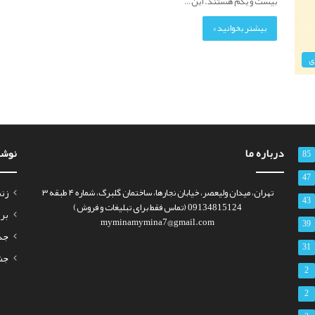
بیست و یکم هستند. این…
بیشتر بخوانید »
ی
درباره ما
نوشت
85
47
تهران، میدان ولیعصر، خیابان نجارها، ساختمان گلبرگ، شماره ۴ طبقه ۳
زنم
43
09134815124 (تماس فقط برای تبلیغات و فروش)
برای
myminamymina7@gmail.com
39
جذب س
31
جشن 
2
2