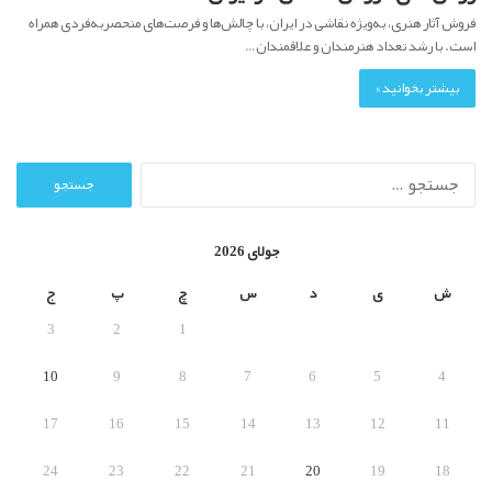
فروش آثار هنری، به‌ویژه نقاشی در ایران، با چالش‌ها و فرصت‌های منحصربه‌فردی همراه
است. با رشد تعداد هنرمندان و علاقمندان…
بیشتر بخوانید »
ج
س
ت
ج
جولای 2026
و
ب
ش
ی
د
س
چ
پ
ج
ر
3
2
1
ا
ی
10
9
8
7
6
5
4
:
17
16
15
14
13
12
11
24
23
22
21
20
19
18