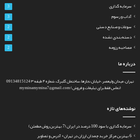
سرمایه گذاری
3
آداب و رسوم
3
سوغات و صنایع دستی
2
دسته‌بندی نشده
2
مصاحبه رزومه
2
درباره ما
تهران، میدان ولیعصر، خیابان نجارها، ساختمان گلبرگ، شماره ۴ طبقه ۳ 09134815124
(تماس فقط برای تبلیغات و فروش) myminamymina7@gmail.com
نوشته‌های تازه
سرمایه گذاری با سود 100 درصد در ایران (7 بهترین روش مطمئن)
6 بهترین مرکز خرید چمدان ارزان در تهران+ آدرس و تصاویر