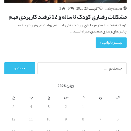
malaysiatour
آگوست 23, 2025
0
3
مشکلات رفتاری کودک 8 ساله و 12 ترفند کاربردی مهم
کودک هشت ساله در مرحله‌ای از رشد ذهنی، احساسی و اجتماعی قرار دارد که با
چالش‌های رفتاری متعددی همراه است.…
بیشتر بخوانید »
ج
س
ت
ج
ژوئن 2026
و
ب
ش
ی
د
س
چ
پ
ج
ر
5
4
3
2
1
ا
ی
12
11
10
9
8
7
6
: