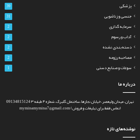
پزشکی
39
جنسی و زناشویی
31
سرمایه گذاری
2
آداب و رسوم
2
دسته‌بندی نشده
2
مصاحبه رزومه
2
سوغات و صنایع دستی
1
درباره ما
تهران، میدان ولیعصر، خیابان نجارها، ساختمان گلبرگ، شماره ۴ طبقه ۳ 09134815124
(تماس فقط برای تبلیغات و فروش) myminamymina7@gmail.com
نوشته‌های تازه