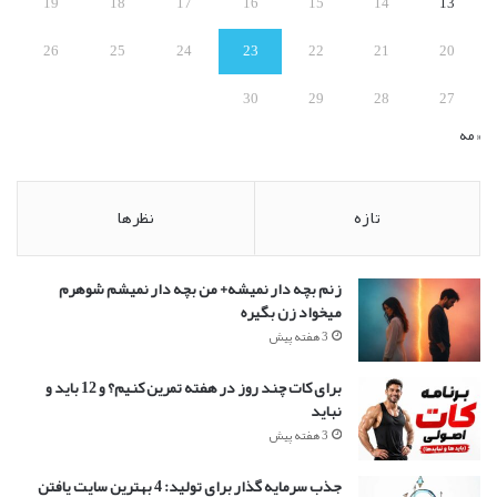
19
18
17
16
15
14
13
26
25
24
23
22
21
20
30
29
28
27
« مه
تازه
نظرها
زنم بچه دار نمیشه+ من بچه دار نمیشم شوهرم
میخواد زن بگیره
3 هفته پیش
برای کات چند روز در هفته تمرین کنیم؟ و 12 باید و
نباید
3 هفته پیش
جذب سرمایه گذار برای تولید: 4 بهترین سایت یافتن