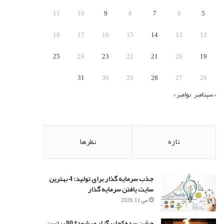
:
11
10
9
8
7
6
5
18
17
16
15
14
13
12
25
24
23
22
21
20
19
31
30
29
28
27
26
« سپتامبر
نوامبر »
تازه
نظرها
جذب سرمایه گذار برای تولید: 4 بهترین
سایت یافتن سرمایه گذار
می 11, 2026
جشن سده کجا برگزار میشود؟ 80 بهترین