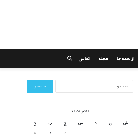
از همه جا
مجله
تماس
جستجو
برای
ج
س
ت
ج
و
اکتبر 2024
ب
ر
ش
ی
د
س
چ
پ
ج
ا
4
3
2
1
ی