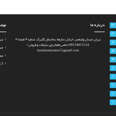
درباره ما
نوشت
85
47
تهران، میدان ولیعصر، خیابان نجارها، ساختمان گلبرگ، شماره ۴ طبقه ۳
جذب س
43
09134815124 (تماس فقط برای تبلیغات و فروش)
جشن 
myminamymina7@gmail.com
38
مص
30
3 نمونه رزومه برای استخدام معلم (تدریس ابتدایی تا دانشگاه)
2
2
2
2
1