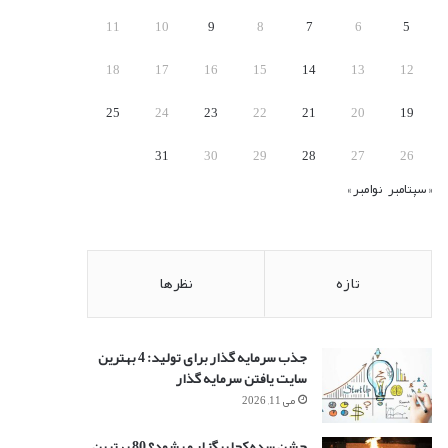
:
11
10
9
8
7
6
5
18
17
16
15
14
13
12
25
24
23
22
21
20
19
31
30
29
28
27
26
« سپتامبر
نوامبر »
تازه
نظرها
جذب سرمایه گذار برای تولید: 4 بهترین
سایت یافتن سرمایه گذار
می 11, 2026
جشن سده کجا برگزار میشود؟ 80 بهترین