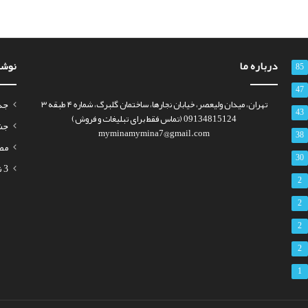
درباره ما
نوشت
85
47
تهران، میدان ولیعصر، خیابان نجارها، ساختمان گلبرگ، شماره ۴ طبقه ۳
جذب س
43
09134815124 (تماس فقط برای تبلیغات و فروش)
جشن 
myminamymina7@gmail.com
38
مص
30
3 نمونه رزومه برای استخدام معلم (تدریس ابتدایی تا دانشگاه)
2
2
2
2
1