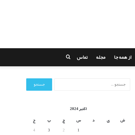
از همه جا
مجله
تماس
جستجو
برای
ج
س
ت
ج
و
اکتبر 2024
ب
ر
ش
ی
د
س
چ
پ
ج
ا
4
3
2
1
ی